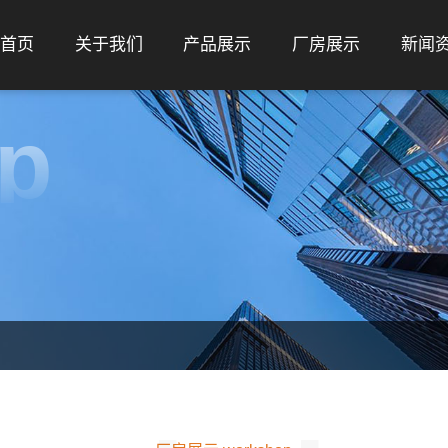
首页
关于我们
产品展示
厂房展示
新闻
p
公司简介
数控机床类铸件
荣誉资质
电机类铸件
工程机械类铸件
减速机类铸件
泵阀类铸件
耐磨合金类铸件
配重类铸件