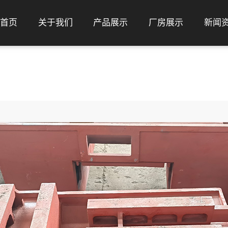
首页
关于我们
产品展示
厂房展示
新闻
公司简介
数控机床类铸件
荣誉资质
电机类铸件
工程机械类铸件
减速机类铸件
泵阀类铸件
耐磨合金类铸件
配重类铸件