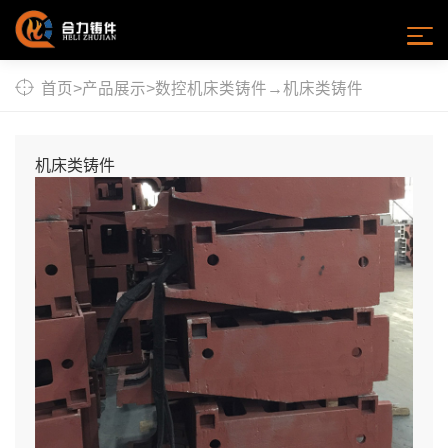
首页
>
产品展示
>
数控机床类铸件
→
机床类铸件
机床类铸件